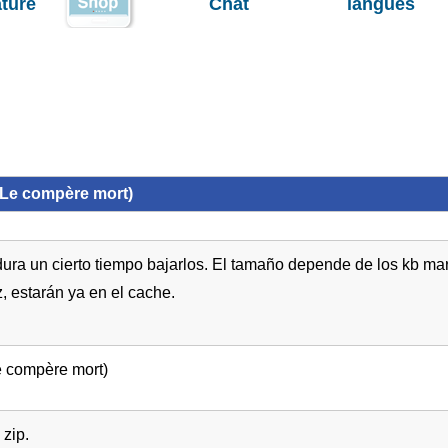
ature
Chat
langues
(Le compère mort)
ura un cierto tiempo bajarlos. El tamaño depende de los kb mar
, estarán ya en el cache.
e compère mort)
zip.