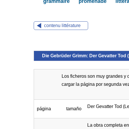
grammaire
promenade
litter
contenu littérature
Die Gebrüder Grimm: Der Gevatter Tod 
Los ficheros son muy grandes y d
cargar la página por segunda vez
Der Gevatter Tod (L
página
tamaño
La obra completa en 