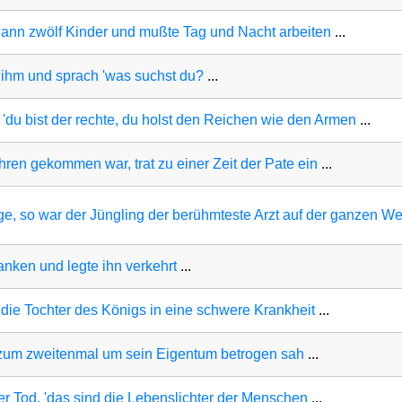
Mann zwölf Kinder und mußte Tag und Nacht arbeiten
...
u ihm und sprach 'was suchst du?
...
'du bist der rechte, du holst den Reichen wie den Armen
...
ren gekommen war, trat zu einer Zeit der Pate ein
...
ge, so war der Jüngling der berühmteste Arzt auf der ganzen We
anken und legte ihn verkehrt
...
 die Tochter des Königs in eine schwere Krankheit
...
h zum zweitenmal um sein Eigentum betrogen sah
...
der Tod, 'das sind die Lebenslichter der Menschen
...