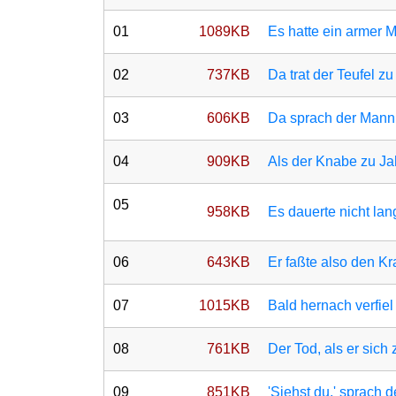
01
1089KB
Es hatte ein armer 
02
737KB
Da trat der Teufel z
03
606KB
Da sprach der Mann 
04
909KB
Als der Knabe zu Jah
05
958KB
Es dauerte nicht lan
06
643KB
Er faßte also den Kr
07
1015KB
Bald hernach verfiel
08
761KB
Der Tod, als er sic
09
851KB
'Siehst du,' sprach 