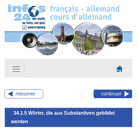
retourner
continuer
34.1.5 Wörter, die aus Substantiven gebildet
werden